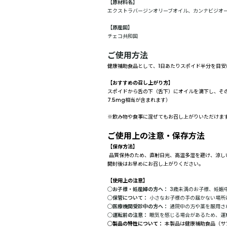
【原材料名】
エクストラバージンオリーブオイル、カンナビジオ
【原産国】
チェコ共和国
ご使用方法
健康補助食品として、1日あたりスポイド半分を目安
【おすすめの召し上がり方】
スポイドから舌の下（舌下）にオイルを滴下し、その
7.5mg相当が含まれます）
※飲み物や食事に混ぜてもお召し上がりいただけま
ご使用上の注意・保存方法
【保存方法】
品質保持のため、直射日光、高温多湿を避け、涼し
開封後はお早めにお召し上がりください。
【使用上の注意】
◯お子様・妊産婦の方へ：
3歳未満のお子様、妊娠
◯保管について：
小さなお子様の手の届かない場所
◯医療機関受診中の方へ：
通院中の方や薬を服用さ
◯
運転前の注意：
眠気を感じる場合があるため、運
​◯製品の特性について：
本製品は健康補助食品（サ