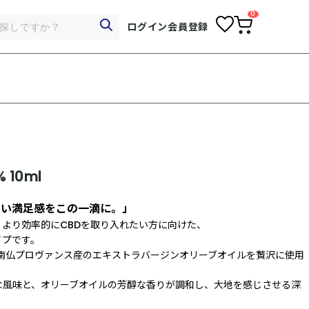
0
お
ログイン
会員登録
気
カ
に
ー
入
ト
り
ペ
ー
ジ
% 10ml
深い満足感をこの一滴に。」
、より効率的にCBDを取り入れたい方に向けた、
イプです。
南仏プロヴァンス産のエキストラバージンオリーブオイルを贅沢に使用
な風味と、オリーブオイルの芳醇な香りが調和し、大地を感じさせる深