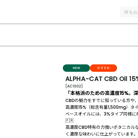
NEW
おすすめ
ALPHA-CAT CBD Oil 15
[AC1002]
「本格派のための高濃度15%。
CBDの魅力をすでに知っている方や
高濃度15%（総含有量1,500mg）タ
ベースオイルには、3%タイプ同様に
🇫🇷
高濃度CBD特有の力強いボタニカル
く濃厚な味わいに仕上がっています。