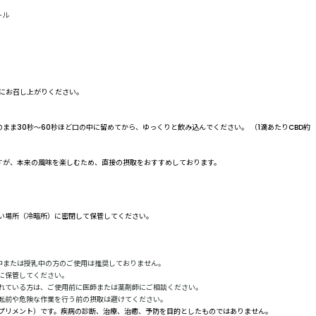
ール
にお召し上がりください。
まま30秒～60秒ほど口の中に留めてから、ゆっくりと飲み込んでください。 （1滴あたりCBD約
すが、本来の風味を楽しむため、直接の摂取をおすすめしております。
い場所（冷暗所）に密閉して保管してください。
中または授乳中の方のご使用は推奨しておりません。
に保管してください。
れている方は、ご使用前に医師または薬剤師にご相談ください。
転前や危険な作業を行う前の摂取は避けてください。
プリメント）です。疾病の診断、治療、治癒、予防を目的としたものではありません。