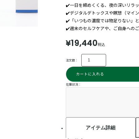
✔️一日を締めくくる、夜の深いリラ
✔️
デジタルデトックスや瞑想（マイ
✔️
「いつもの濃度では物足りない」
✔️
週末のセルフケアや、ご自身への
¥19,440
税込
注文数：
カートに入れる
在庫状況：
アイテム詳細