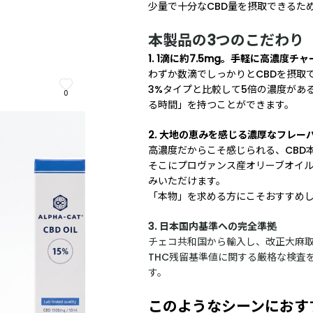
少量で十分なCBD量を摂取できるた
本製品の3つのこだわり
1. 1滴に約7.5mg。手軽に高濃度チャ
わずか数滴でしっかりとCBDを摂取
3%タイプと比較して5倍の濃度があ
0
る時間」を持つことができます。
2. 大地の恵みを感じる濃厚なフレー
高濃度だからこそ感じられる、CBD
そこにプロヴァンス産オリーブオイ
みいただけます。
「本物」を求める方にこそおすすめ
3. 日本国内基準への完全準拠
チェコ共和国から輸入し、改正大麻
THC残留基準値に関する厳格な検査
す。
このようなシーンにおす