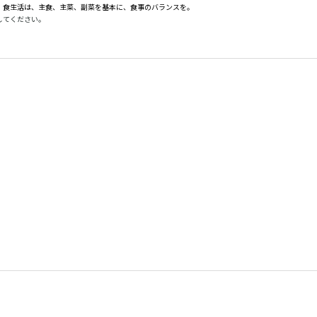
。食生活は、主食、主菜、副菜を基本に、食事のバランスを。
してください。