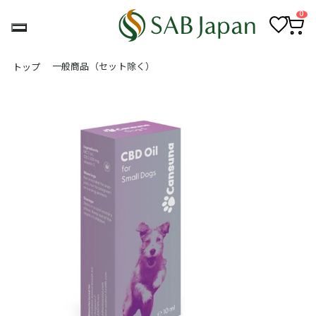
0
お
カ
気
ー
一般商品（セット除く）
トップ
に
ト
入
ペ
り
ー
ジ