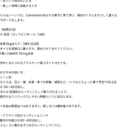
・ゆっくり休みたいとき
・新しい環境に挑戦するとき
どんなシーンでも、Cansunaはあなたの愛犬に寄り添い、毎日のリズムをやさしく整える
サポートをします。
【使用方法】
🐶 目安（カンナビジオール／CBD）
体重2kgあたり：1滴を1日2回
オイルを直接口に垂らすか、舐めさせて与えてください。
1滴にCBD約0.75mg含有
安全に与えられるプラスチック製スポイト付きです。
おすすめの使い方：
シーン別
たとえば、花火・雷・来客・車での移動・通院など、“いつもとちょっと違う予定”がある日
の 30〜60分前に。
または 就寝前のルーティンとして取り入れることで、
愛犬がよりリラックスしやすい時間づくりに役立ちます。
※本品は医薬品ではありません。感じ方には個体差があります。
・アクティブ前のコンディショニング
散歩や外遊びの30〜60分前に。
スムーズに動き出すためのルーティンづくりに。