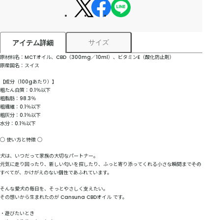
サイズ
アイテム詳細
原材料名：MCTオイル、CBD（300mg／10ml）、ビタミンE（酸化防止剤）
原産国名：スイス
【成分（100gあたり）】
粗たん白質：0.1％以下
粗脂肪：98.3％
粗繊維：0.1％以下
粗灰分：0.1％以下
水分：0.1％以下
◯ 使い方と特徴 ◯
犬は、いつだって家族の大切なパートナー。
元気に走り回ったり、新しい匂いを探したり、ふっと寄り添ってくれる小さな瞬間まで――その
すべてが、かけがえのない個性であふれています。
そんな愛犬の毎日を、そっとやさしく支えたい。
その想いから生まれたのが Cansuna CBDオイル です。
・遊びたいとき