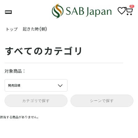
0
お
カ
気
ー
起きた時(朝)
トップ
に
ト
入
ペ
り
ー
ジ
すべてのカテゴリ
対象商品：
発売日順
カテゴリで探す
シーンで探す
該当する商品がありません。