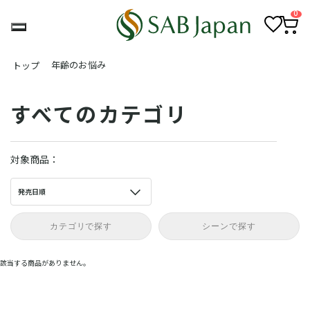
0
お
カ
気
ー
年齢のお悩み
トップ
に
ト
入
ペ
り
ー
ジ
すべてのカテゴリ
対象商品：
発売日順
カテゴリで探す
シーンで探す
該当する商品がありません。