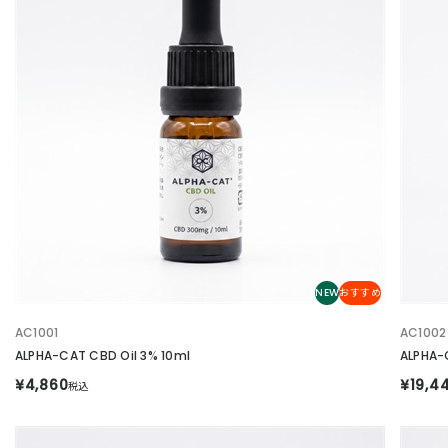
NEW
おすすめ
AC1001
AC1002
ALPHA-CAT CBD Oil 3% 10ml
ALPHA-
¥4,860
¥19,4
税込