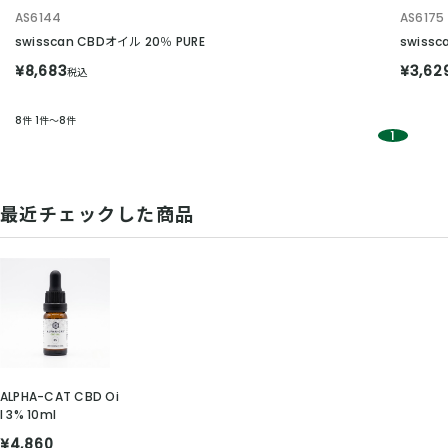
AS6144
AS6175
swisscan CBDオイル 20％ PURE
swissc
¥8,683
¥3,62
税込
8件
1件～8件
1
最近チェックした商品
ALPHA-CAT CBD Oi
l 3% 10ml
¥4,860