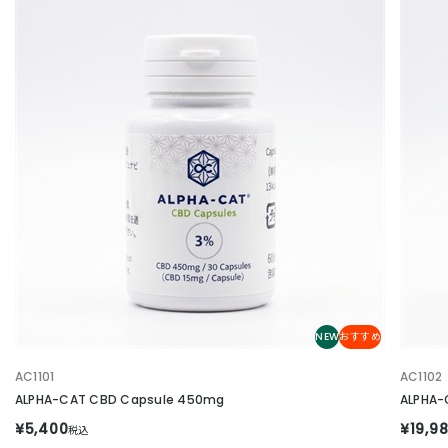
NEW
おすすめ
AC1101
AC1102
ALPHA-CAT CBD Capsule 450mg
ALPHA-
¥5,400
¥19,9
税込