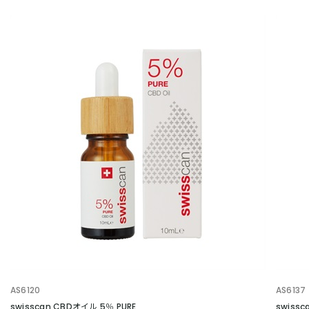
AS6120
AS6137
swisscan CBDオイル 5％ PURE
swissc