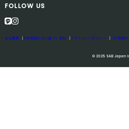
FOLLOW US
L
i
I
n
N
s
会社概要
特定商取引法に基づく表記
プライバシーポリシー
ご利用規約
E
t
a
g
© 2025 SAB Japan I
r
a
m