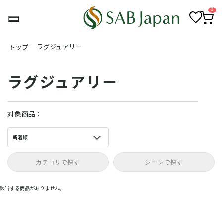
0
お
カ
気
ー
ラグジュアリー
トップ
に
ト
入
ペ
り
ー
ジ
ラグジュアリー
対象商品：
新着順
カテゴリで探す
シーンで探す
該当する商品がありません。