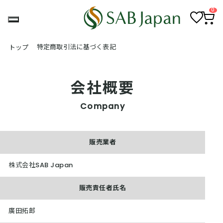
0
お
カ
気
ー
特定商取引法に基づく表記
トップ
に
ト
入
ペ
り
ー
ジ
会社概要
Company
販売業者
株式会社SAB Japan
販売責任者氏名
廣田拓郎