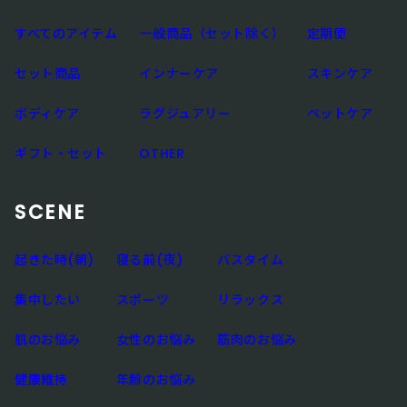
すべてのアイテム
一般商品（セット除く）
定期便
セット商品
インナーケア
スキンケア
ボディケア
ラグジュアリー
ペットケア
ギフト・セット
OTHER
SCENE
起きた時(朝)
寝る前(夜)
バスタイム
集中したい
スポーツ
リラックス
肌のお悩み
女性のお悩み
筋肉のお悩み
健康維持
年齢のお悩み