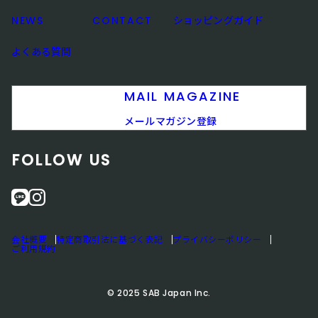
NEWS
CONTACT
ショッピングガイド
よくある質問
MAIL MAGAZINE
メールマガジン登録
FOLLOW US
L
i
I
n
N
s
会社概要
特定商取引法に基づく表記
プライバシーポリシー
E
t
ご利用規約
a
g
© 2025 SAB Japan Inc.
r
a